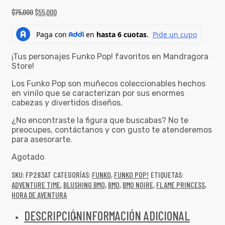
$
75,000
$
55,000
¡Tus personajes Funko Pop! favoritos en Mandragora
Store!
Los Funko Pop son muñecos coleccionables hechos
en vinilo que se caracterizan por sus enormes
cabezas y divertidos diseños.
¿No encontraste la figura que buscabas? No te
preocupes, contáctanos y con gusto te atenderemos
para asesorarte.
Agotado
SKU:
FP283AT
CATEGORÍAS:
FUNKO
,
FUNKO POP!
ETIQUETAS:
ADVENTURE TIME
,
BLUSHING BMO
,
BMO
,
BMO NOIRE
,
FLAME PRINCESS
,
HORA DE AVENTURA
DESCRIPCIÓN
INFORMACIÓN ADICIONAL