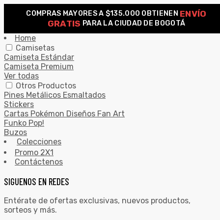
ENVÍO
COMPRAS MAYORES A $135.000 OBTIENEN
0
GRATIS
PARA LA CIUDAD DE BOGOTÁ
Search for:
SEARCH
Home
Camisetas
Camiseta Estándar
Camiseta Premium
Ver todas
Otros Productos
Pines Metálicos Esmaltados
Stickers
Cartas Pokémon Diseños Fan Art
Funko Pop!
Buzos
Colecciones
Promo 2X1
Contáctenos
SIGUENOS EN REDES
Entérate de ofertas exclusivas, nuevos productos,
sorteos y más.