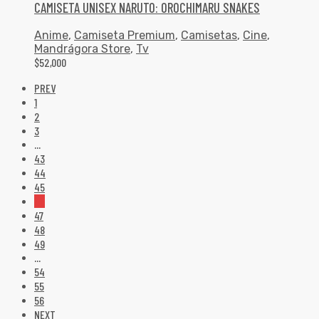
CAMISETA UNISEX NARUTO: OROCHIMARU SNAKES
Anime
,
Camiseta Premium
,
Camisetas
,
Cine
,
Mandrágora Store
,
Tv
$
52,000
PREV
1
2
3
…
43
44
45
46
47
48
49
…
54
55
56
NEXT