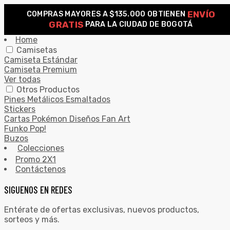
ENVÍO
COMPRAS MAYORES A $135.000 OBTIENEN
0
GRATIS
PARA LA CIUDAD DE BOGOTÁ
Search for:
SEARCH
Home
Camisetas
Camiseta Estándar
Camiseta Premium
Ver todas
Otros Productos
Pines Metálicos Esmaltados
Stickers
Cartas Pokémon Diseños Fan Art
Funko Pop!
Buzos
Colecciones
Promo 2X1
Contáctenos
SIGUENOS EN REDES
Entérate de ofertas exclusivas, nuevos productos,
sorteos y más.