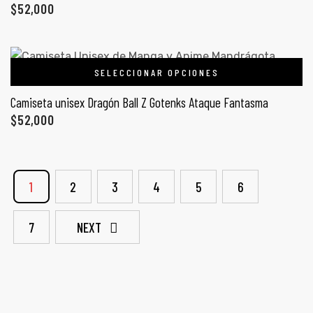
$
52,000
SELECCIONAR OPCIONES
Camiseta unisex Dragón Ball Z Gotenks Ataque Fantasma
$
52,000
1
2
3
4
5
6
7
NEXT