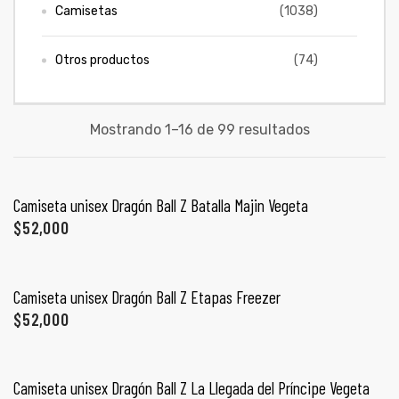
Camisetas
(1038)
ones
CONTÁCTENOS
Otros productos
(74)
gora
SIGUENOS EN REDES
Mostrando 1–16 de 99 resultados
Entérate de ofertas exclusivas, nuevos productos, sorteos
pota |
y más.
tra tu
SELECCIONAR OPCIONES
Camiseta unisex Dragón Ball Z Batalla Majin Vegeta
$
52,000
SELECCIONAR OPCIONES
a Store
Camiseta unisex Dragón Ball Z Etapas Freezer
ales
$
52,000
SELECCIONAR OPCIONES
Camiseta unisex Dragón Ball Z La Llegada del Príncipe Vegeta