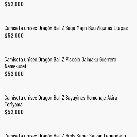
$
52,000
SELECCIONAR OPCIONES
Camiseta unisex Dragón Ball Z Saga Majin Buu Algunas Etapas
$
52,000
SELECCIONAR OPCIONES
Camiseta unisex Dragón Ball Z Piccolo Daimaku Guerrero
Namekusei
$
52,000
SELECCIONAR OPCIONES
de
Camiseta unisex Dragón Ball Z Sayayines Homenaje Akira
Toriyama
$
52,000
SELECCIONAR OPCIONES
Camiseta unisex Dragón Ball Z Broly Super Saiyan Legendario